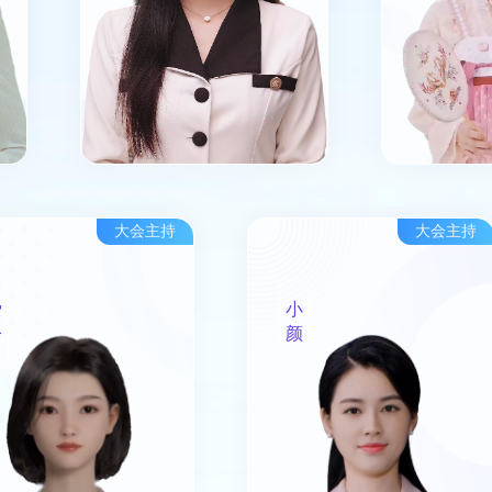
经讲解
大会主持
爱
小
聆
颜