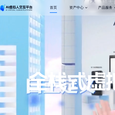
首页
资产中心
产品服务
形象资产
讯飞智作
声音资产
智能交互机
虚拟人能力开
企业大屏助
移动数字人
全栈式虚
营销数字人