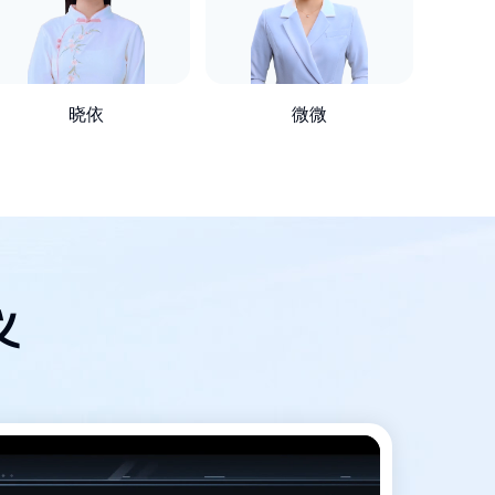
晓依
微微
义