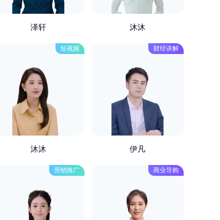
泽轩
沐沐
短视频
财经讲解
沐沐
伊凡
营销推广
商业导购