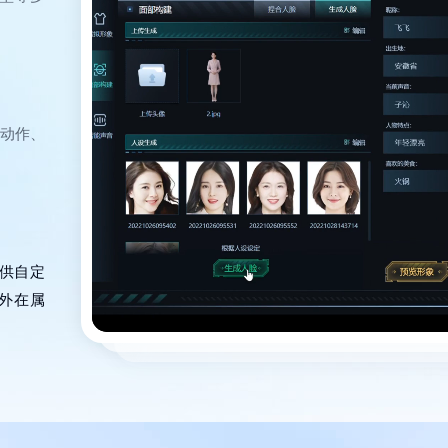
象动作、
提供自定
外在属