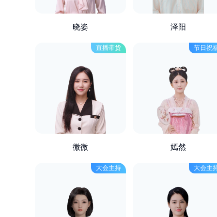
晓姿
泽阳
直播带货
节日祝
微微
嫣然
大会主持
大会主