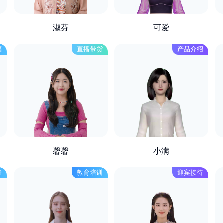
淑芬
可爱
福
直播带货
产品介绍
馨馨
小满
持
教育培训
迎宾接待