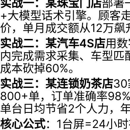
实战一：某珠宝门店
部署
+大模型话术引擎。顾客
价，单月成交额从12万飙
实战二：某汽车4S店
用数
内完成需求采集、车型匹
成本砍掉60%。
实战三：某连锁奶茶店
3
800+单，订单准确率9
单台日均节省2个人力，年
核心公式
：1台屏=24小